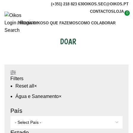
(+351) 218 823 630
OIKOS.SEC@OIKOS.PT
CONTACTOS
LOJA
0
Login / Register
INÍCIO
A OIKOS
O QUE FAZEMOS
COMO COLABORAR
Search
DOAR
PROJETOS
AGIR
Filters
Reset all
×
Menu
Água e Saneamento
×
País
Estado