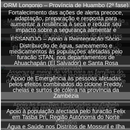
ORM Longonjo – Província de Huambo (2ª fase)
Fortalecimento das ações de alerta precoce,
ORM Longonjo – Província de Huambo
Melhoria do Abastecimento de Água e
adaptação, preparação e resposta para
Melhoria das condições de vida da população
Saneamento do Meio, na Comuna do Alto-Hama
aumentar a resiliência à seca e reduzir seu
afetada pelo sismo de Janeiro de 2010 no
impacto sobre a segurança alimentar e
Departamento do Sudeste do Haiti
nutricional e de abastecimento de água nas
ESSANDJO – Apoio à Reintegração Sócio-
províncias do Leste de Cuba
Económica de Ex-Militares do Município do
Distribuição de água, saneamento e
ELAVOKO – Apoio à Reintegração Sócio-
Londuímbali – Província do Huambo
medicamentos às populações afetadas pelo
Económica de Ex-Militares do Município do
furacão STAN, nos departamentos de
Katchiungo
Ahuachapán (El Salvador) e Santa Rosa
(Guatemala)
Assegurar meios de vida para as famílias do
Apoio de Emergência e recuperação de meios
reassentamento de Mandruzi
Apoio de Emergência às pessoas afetadas
de vida para famílias deslocadas no distrito de
pelos efeitos combinados do ciclone Freddy,
Chiure, província de Cabo Delgado
cheias e surtos de cólera na província da
Zambézia
Apoio às Famílias Deslocadas na Gabela
Apoio ao realojamento das populações
Apoio à população afectada pelo furacão Felix
afectadas pelas cheias no Vale do Zambeze
em Tasba Pri, Região Autónoma do Norte
Atlântico
Água e Saúde nos Distritos de Mossuril e Ilha