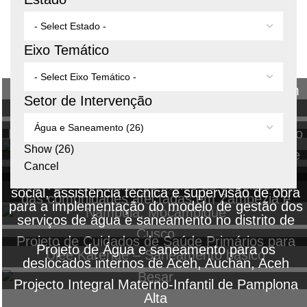
Eixo Temático
Saneamento básico e promoção de higiene em
Setor de Intervenção
16 escolas de Aceh
Saneamento básico e gestão ambiental no
assentamento de Martín de Porres
Restituir a segurança alimentar e abastecimento
Resposta de emergência às populações
de água no Município de Papel Pampa
Show
(
26
)
afetadas pelo Ciclone Kenneth, na Província de
Resposta de emergência às populações
Cancel
Cabo Delgado
afectadas pelo Ciclone Idai, na Província de
Pronasar – serviços consultoria e promoção
ReLIVE – Restaurar os meios de subsistência
Sofala
social, assistência técnica e supervisão de obra
das comunidades afectadas em Zambezia e
para a implementação do modelo de gestão dos
Nampula, Moçambique
serviços de água e saneamento no distrito de
Cusco
Projeto de Cuidados de Saúde Primários para
Projeto de Água e saneamento para os
Ulee Karenge – Saneamento básico
deslocados internos de Aceh, Auchan, Aceh
Besar
Projecto Integral Materno-Infantil de Pamplona
Alta