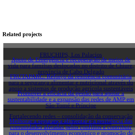
Related projects
FRUCHIPS, Los Palacios
Apoio de Emergência e recuperação de meios de
vida para famílias deslocadas no distrito de Chiure,
província de Cabo Delgado
FRUTAPARC: Reforço da resiliência comunitária
para a segurança alimentar e nutricional através do
apoio a sistemas de produção agrícola sustentáveis
Promover a eficácia da gestão para apoiar a
sustentabilidade e a expansão das redes de AMP em
São Tomé e Príncipe
Fortalecendo redes – consolidação da conservação
Melhorar a segurança alimentar e a resiliência das
marinha em São Tomé e Príncipe
comunidades afetadas pelos conflitos e contribuir
para o desenvolvimento económico e promoção de