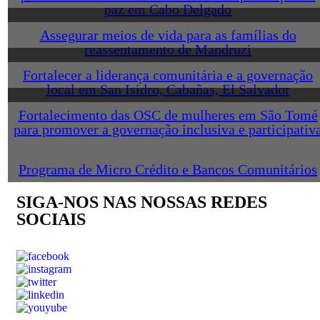
paz em Cabo Delgado
Assegurar meios de vida para as famílias do
reassentamento de Mandruzi
Fortalecer a liderança comunitária e a governação
local em San Isidro, Cabañas, El Salvador
Fortalecimento das OSC de mulheres em São Tomé
para promover a governação inclusiva e participativ
Programa de Micro Crédito e Bancos Comunitários
SIGA-NOS NAS NOSSAS REDES
SOCIAIS