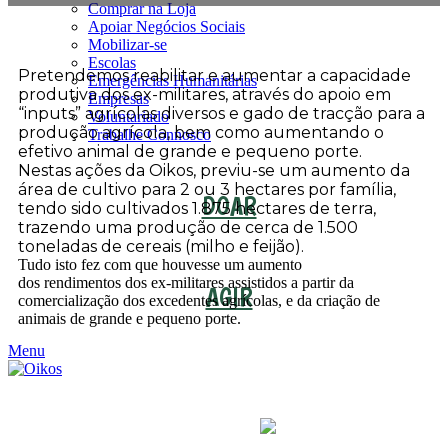
Comprar na Loja
Apoiar Negócios Sociais
Mobilizar-se
Escolas
Pretendemos reabilitar e aumentar a capacidade
Emergências Humanitárias
produtiva dos ex-militares, através do apoio em
Empresas
“inputs” agrícolas diversos e gado de tracção para a
Voluntariado
produção agrícola, bem como aumentando o
Trabalhe Connosco
efetivo animal de grande e pequeno porte.
Nestas ações da Oikos, previu-se um a
umento da
área de cultivo para 2 ou 3 hectares por família,
DOAR
tendo sido c
ultivados 1.875 hectares de terra,
trazendo uma p
rodução de cerca de 1.500
toneladas de cereais (milho e feijão).
Tudo
isto fez com que houvesse um aumento
dos
rendimentos
dos ex-militares assistidos a partir da
AGIR
comercialização dos excedentes agrícolas, e da criação de
animais de grande e pequeno porte.
Menu