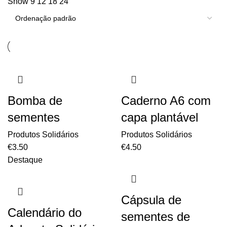
Show
9
12
18
24
Bomba de
Caderno A6 com
sementes
capa plantável
Produtos Solidários
Produtos Solidários
€
3.50
€
4.50
Destaque
Cápsula de
Calendário do
sementes de