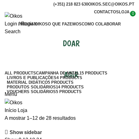
(+351) 218 823 630
OIKOS.SEC@OIKOS.PT
CONTACTOS
LOJA
0
Login / Register
INÍCIO
A OIKOS
O QUE FAZEMOS
COMO COLABORAR
Search
DOAR
Loja
Categories
AGIR
ALL
PRODUCTS
CAMPANHA DE NATAL
15 PRODUCTS
LIVROS E PUBLICAÇÕES
4 PRODUCTS
MATERIAL DIDÁTICO
5 PRODUCTS
PRODUTOS SOLIDÁRIOS
14 PRODUCTS
VOUCHERS SOLIDÁRIOS
5 PRODUCTS
Menu
Início
Loja
A mostrar 1–12 de 28 resultados
Show sidebar