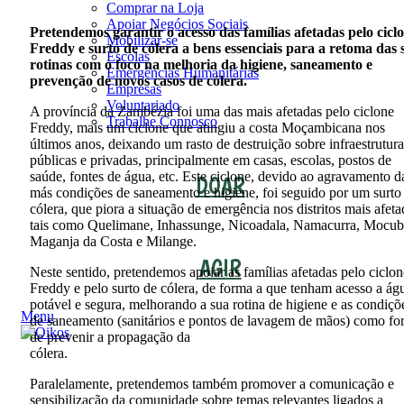
Comprar na Loja
Apoiar Negócios Sociais
Pretendemos garantir o acesso das famílias afetadas pelo cicl
Mobilizar-se
Freddy e surto de cólera a bens essenciais para a retoma das 
Escolas
rotinas com o foco na melhoria da higiene, saneamento e
Emergências Humanitárias
prevenção de novos casos de cólera.
Empresas
Voluntariado
A província da Zambézia foi uma das mais afetadas pelo ciclone
Trabalhe Connosco
Freddy, mais um ciclone que atingiu a costa Moçambicana nos
últimos anos, deixando um rasto de destruição sobre infraestrutura
públicas e privadas, principalmente em casas, escolas, postos de
saúde, fontes de água, etc. Este ciclone, devido ao agravamento d
DOAR
más condições de saneamento e higiene, foi seguido por um surto
cólera, que piora a situação de emergência nos distritos mais afeta
tais como Quelimane, Inhassunge, Nicoadala, Namacurra, Mocub
Maganja da Costa e Milange.
AGIR
Neste sentido, pretendemos apoiar as famílias afetadas pelo ciclon
Freddy e pelo surto de cólera, de forma a que tenham acesso a ág
potável e segura, melhorando a sua rotina de higiene e as condiçõ
Menu
de saneamento (sanitários e pontos de lavagem de mãos) como fo
de prevenir a propagação da
cólera.
Paralelamente, pretendemos também promover a comunicação e
sensibilização da comunidade sobre temas relevantes ligados a