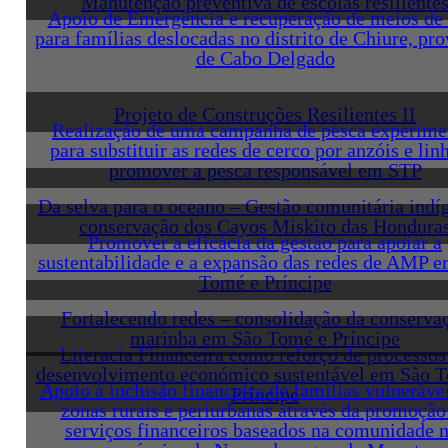
Manutenção preventiva de escolas resiliente
Apoio de Emergência e recuperação de meios de 
para famílias deslocadas no distrito de Chiure, pro
de Cabo Delgado
Projeto de Construções Resilientes II
Realização de uma campanha de pesca experime
para substituir as redes de cerco por anzóis e lin
promover a pesca responsável em STP
Da selva para o oceano – Gestão comunitária indí
conservação dos Cayos Miskito das Hondura
Promover a eficácia da gestão para apoiar a
sustentabilidade e a expansão das redes de AMP 
Tomé e Príncipe
Fortalecendo redes – consolidação da conserva
marinha em São Tomé e Príncipe
Literacia Financeira como reforço de processos
desenvolvimento económico sustentável em São 
Apoio à inclusão financeira de famílias vulneráve
Príncipe
zonas rurais e periurbanas através da promoção
serviços financeiros baseados na comunidade 