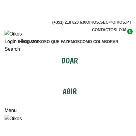
(+351) 218 823 630
OIKOS.SEC@OIKOS.PT
CONTACTOS
LOJA
0
Login / Register
INÍCIO
A OIKOS
O QUE FAZEMOS
COMO COLABORAR
Search
DOAR
AGIR
Menu
MOBILIZAR-SE