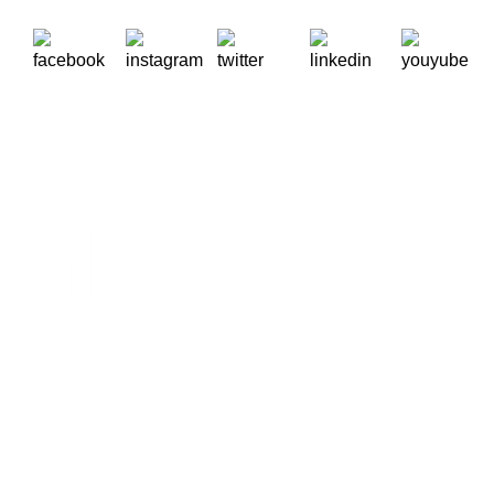
A Oikos – Cooperação e Desenvolvimento é uma Organização
Não Governamental para o Desenvolvimento portuguesa,
voltada para o Mundo.
Contactos