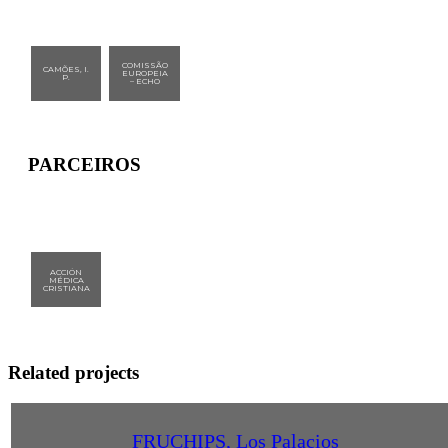
COMISSÃO
CAMÕES, I.
EUROPEIA
P.
– ECHO
PARCEIROS
ACCIÓN
MÉDICA
CRISTIANA
Related projects
FRUCHIPS, Los Palacios