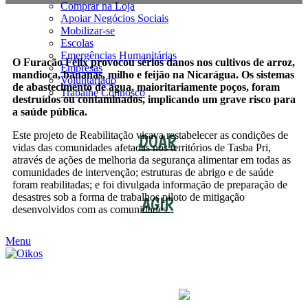
Comprar na Loja
Apoiar Negócios Sociais
Mobilizar-se
Escolas
Emergências Humanitárias
O Furacão Félix provocou sérios danos nos cultivos de arroz,
Empresas
mandioca, bananas, milho e feijão na Nicarágua. Os sistemas
Voluntariado
de abastecimento de água, maioritariamente poços, foram
Trabalhe Connosco
destruídos ou contaminados, implicando um grave risco para
a saúde pública.
Este projeto de Reabilitação visava restabelecer as condições de
DOAR
vidas das comunidades afetadas nos territórios de Tasba Pri,
através de ações de melhoria da segurança alimentar em todas as
comunidades de intervenção; estruturas de abrigo e de saúde
foram reabilitadas; e foi divulgada informação de preparação de
desastres sob a forma de trabalhos piloto de mitigação
AGIR
desenvolvidos com as comunidades.
Menu