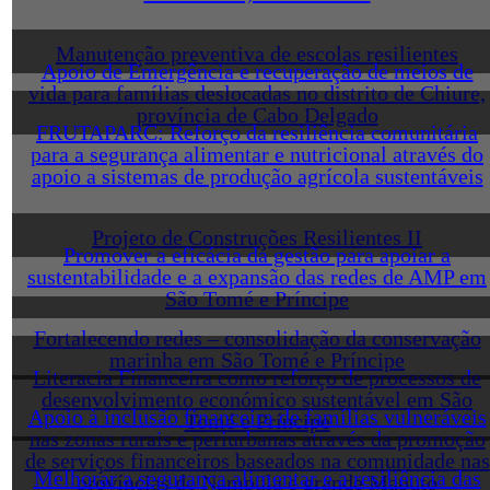
Manutenção preventiva de escolas resilientes
Apoio de Emergência e recuperação de meios de
vida para famílias deslocadas no distrito de Chiure,
província de Cabo Delgado
FRUTAPARC: Reforço da resiliência comunitária
para a segurança alimentar e nutricional através do
apoio a sistemas de produção agrícola sustentáveis
Projeto de Construções Resilientes II
Promover a eficácia da gestão para apoiar a
sustentabilidade e a expansão das redes de AMP em
São Tomé e Príncipe
Fortalecendo redes – consolidação da conservação
marinha em São Tomé e Príncipe
Literacia Financeira como reforço de processos de
desenvolvimento económico sustentável em São
Apoio à inclusão financeira de famílias vulneráveis
Tomé e Príncipe
nas zonas rurais e periurbanas através da promoção
de serviços financeiros baseados na comunidade nas
Melhorar a segurança alimentar e a resiliência das
províncias de Nampula e grande Maputo