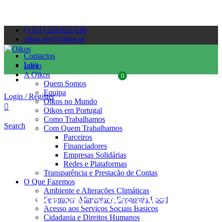
(+351) 218 823 630
oikos.sec@oikos.pt
Contactos
Loja
Início
A Oikos
0
Quem Somos
Equipa
Login / Register
Oikos no Mundo
Oikos em Portugal
Como Trabalhamos
Search
Com Quem Trabalhamos
Parceiros
Financiadores
Empresas Solidárias
Redes e Plataformas
Transparência e Prestação de Contas
O Que Fazemos
Ambiente e Alterações Climáticas
Segurança Alimentar e Economia Local
APOIAR NEGÓCIOS SOCIAIS
Acesso aos Serviços Sociais Básicos
Cidadania e Direitos Humanos