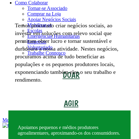
Como Colaborar
Tornar-se Associado
Comprar na Loja
Apoiar Negócios Sociais
Temos procurado criar negócios sociais, ao
Mobilizar-se
Escolas
investir em soluções com relevo social que
Emergências Humanitárias
permitam obter lucro e tornar sustentável e
Empresas
Voluntariado
duradoura a nossa atividade. Nestes negócios,
Trabalhe Connosco
procuramos acima de tudo beneficiar as
populações e os pequenos produtores locais,
exponenciando também eles o seu trabalho e
DOAR
rendimento.
AGIR
Menu
Apoiamos pequenos e médios produtores
agroalimentares, aproximando-os dos consumidores.