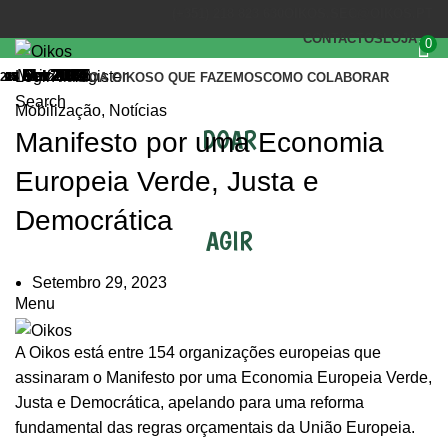
(+351) 218 823 630
OIKOS.SEC@OIKOS.PT
CONTACTOS
LOJA
0
Mai 2022
Nov 2022
Abr 2022
Mar 2022
Fev 2022
Fev 2016
Dez 2015
Out 2014
Set 2014
Abr 2014
Jan 2014
Set 2013
Set 2013
Login / Register
23
17
07
25
07
24
29
03
03
23
15
25
17
INÍCIO
A OIKOS
O QUE FAZEMOS
COMO COLABORAR
Search
Mobilização
,
Notícias
DOAR
Manifesto por uma Economia
Europeia Verde, Justa e
Democrática
AGIR
Setembro 29, 2023
Menu
A Oikos está entre 154 organizações europeias que
assinaram o Manifesto por uma Economia Europeia Verde,
Justa e Democrática, apelando para uma reforma
fundamental das regras orçamentais da União Europeia.