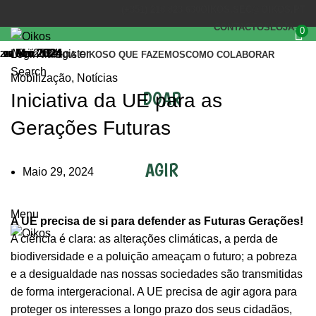
(+351) 218 823 630
OIKOS.SEC@OIKOS.PT
CONTACTOS
LOJA
0
Mai 2024
Jun 2024
Mai 2024
Mai 2024
Abr 2024
Fev 2024
Login / Register
29
04
29
27
20
12
INÍCIO
A OIKOS
O QUE FAZEMOS
COMO COLABORAR
Search
Mobilização
,
Notícias
DOAR
Iniciativa da UE para as
Gerações Futuras
AGIR
Maio 29, 2024
Menu
A UE precisa de si
para defender as
Futuras Gerações!
A ciência é clara: as alterações climáticas, a perda de
biodiversidade e a poluição ameaçam o futuro; a pobreza
e a desigualdade nas nossas sociedades são transmitidas
de forma intergeracional. A UE precisa de agir agora para
proteger os interesses a longo prazo dos seus cidadãos,