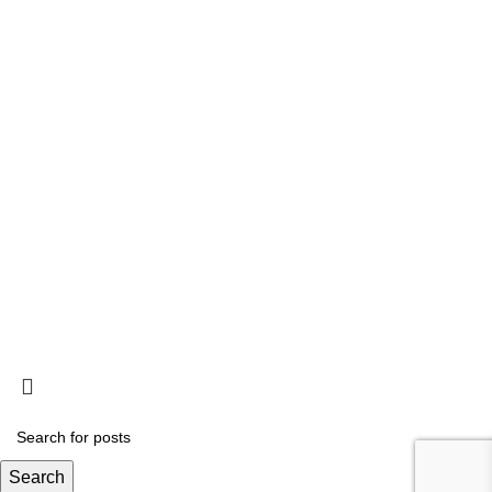
Ligações
Consignação de IRS
Loja
Tornar-se Associado
Trabalhe Connosco
Política de Privacidade
Termos e Condições
Livro de reclamações
Política de Cookies
Contactos
Search