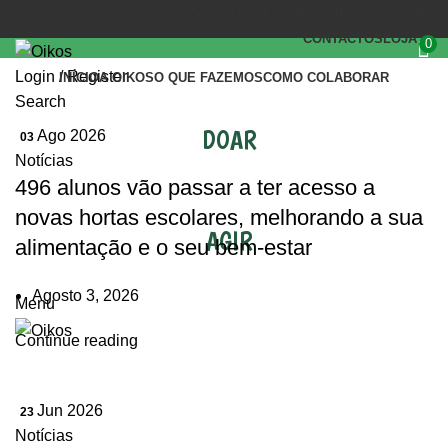
(+351) 218 823 630
OIKOS.SEC@OIKOS.PT
CONTACTOS
LOJA
0
Login / Register
INÍCIO
A OIKOS
O QUE FAZEMOS
COMO COLABORAR
Search
DOAR
Ago 2026
03
Notícias
496 alunos vão passar a ter acesso a
novas hortas escolares, melhorando a sua
AGIR
alimentação e o seu bem-estar
Agosto 3, 2026
Menu
Continue reading
Jun 2026
23
Notícias