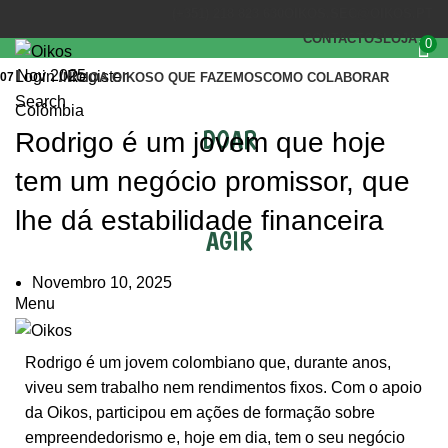
(+351) 218 823 630
OIKOS.SEC@OIKOS.PT
CONTACTOS
LOJA
0
Nov 2025
Login / Register
07
INÍCIO
A OIKOS
O QUE FAZEMOS
COMO COLABORAR
Search
Colômbia
DOAR
Rodrigo é um jovem que hoje
tem um negócio promissor, que
lhe dá estabilidade financeira
AGIR
Novembro 10, 2025
Menu
Rodrigo é um jovem colombiano que, durante anos,
viveu sem trabalho nem rendimentos fixos. Com o apoio
da Oikos, participou em ações de formação sobre
empreendedorismo e, hoje em dia, tem o seu negócio