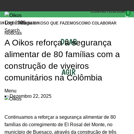
(+351) 218 823 630
OIKOS.SEC@OIKOS.PT
CONTACTOS
LOJA
0
Dez 2025
Login / Register
19
INÍCIO
A OIKOS
O QUE FAZEMOS
COMO COLABORAR
Search
Notícias
DOAR
A Oikos reforça a segurança
alimentar de 80 famílias com a
construção de viveiros
AGIR
comunitários na Colômbia
Menu
Dezembro 22, 2025
Continuamos a reforçar a segurança alimentar de 80
famílias do corregimento de El Rosal del Monte, no
município de Buesaco, através da construção de três