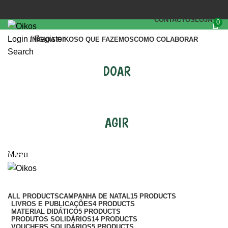
(+351) 218 823 630
OIKOS.SEC@OIKOS.PT
CONTACTOS
LOJA
0
Login / Register
INÍCIO
A OIKOS
O QUE FAZEMOS
COMO COLABORAR
Search
DOAR
AGIR
Vouchers Solidários
Menu
Categories
ALL
PRODUCTS
CAMPANHA DE NATAL
15 PRODUCTS
LIVROS E PUBLICAÇÕES
4 PRODUCTS
MATERIAL DIDÁTICO
5 PRODUCTS
PRODUTOS SOLIDÁRIOS
14 PRODUCTS
VOUCHERS SOLIDÁRIOS
5 PRODUCTS