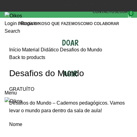
(+351) 218 823 630
OIKOS.SEC@OIKOS.PT
CONTACTOS
LOJA
0
Login / Register
INÍCIO
A OIKOS
O QUE FAZEMOS
COMO COLABORAR
Search
DOAR
Click to enlarge
Início
Material Didático
Desafios do Mundo
Back to products
Desafios do Mundo
AGIR
GRATUÍTO
Menu
Desafios do Mundo – Cadernos pedagógicos. Vamos
levar o mundo para dentro da sala de aula!
Nome