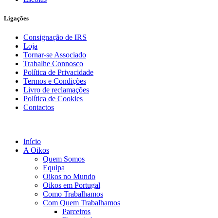
Ligações
Consignação de IRS
Loja
Tornar-se Associado
Trabalhe Connosco
Política de Privacidade
Termos e Condições
Livro de reclamações
Política de Cookies
Contactos
Início
A Oikos
Quem Somos
Equipa
Oikos no Mundo
Oikos em Portugal
Como Trabalhamos
Com Quem Trabalhamos
Parceiros