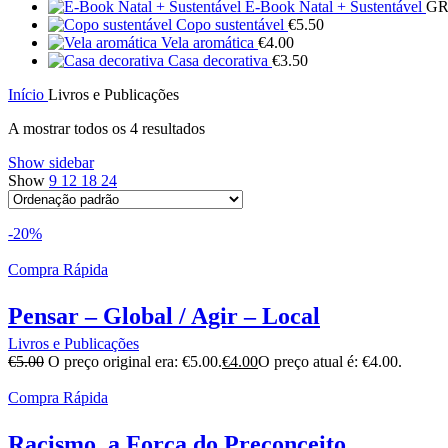
E-Book Natal + Sustentável
GR
Copo sustentável
€
5.50
Vela aromática
€
4.00
Casa decorativa
€
3.50
Início
Livros e Publicações
A mostrar todos os 4 resultados
Show sidebar
Show
9
12
18
24
-20%
Compra Rápida
Pensar – Global / Agir – Local
Livros e Publicações
€
5.00
O preço original era: €5.00.
€
4.00
O preço atual é: €4.00.
Compra Rápida
Racismo, a Força do Preconceito