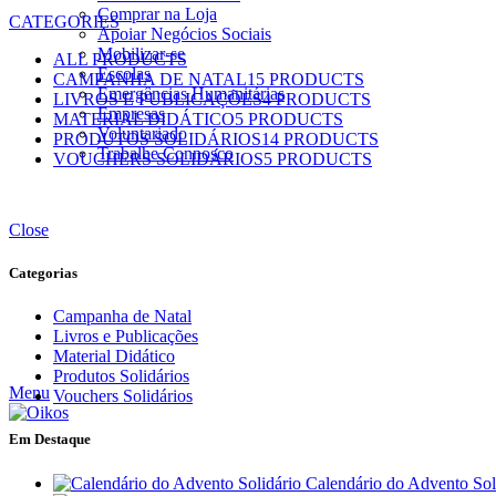
Comprar na Loja
CATEGORIES
Apoiar Negócios Sociais
Mobilizar-se
ALL
PRODUCTS
Escolas
CAMPANHA DE NATAL
15 PRODUCTS
Emergências Humanitárias
LIVROS E PUBLICAÇÕES
4 PRODUCTS
Empresas
MATERIAL DIDÁTICO
5 PRODUCTS
Voluntariado
PRODUTOS SOLIDÁRIOS
14 PRODUCTS
Trabalhe Connosco
VOUCHERS SOLIDÁRIOS
5 PRODUCTS
Close
Categorias
Campanha de Natal
Livros e Publicações
Material Didático
Produtos Solidários
Menu
Vouchers Solidários
Em Destaque
Calendário do Advento Sol