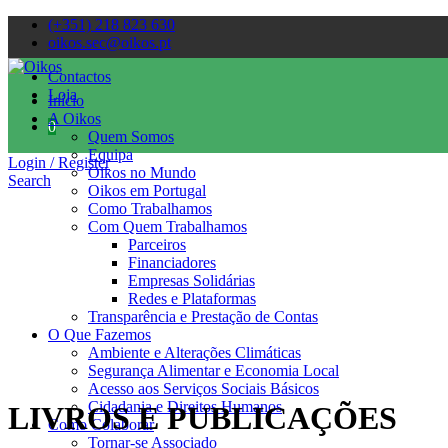
(+351) 218 823 630
oikos.sec@oikos.pt
Contactos
Loja
Início
A Oikos
0
Quem Somos
Equipa
Login / Register
Oikos no Mundo
Search
Oikos em Portugal
Como Trabalhamos
Com Quem Trabalhamos
Parceiros
Financiadores
Empresas Solidárias
Redes e Plataformas
Transparência e Prestação de Contas
O Que Fazemos
Ambiente e Alterações Climáticas
Segurança Alimentar e Economia Local
Acesso aos Serviços Sociais Básicos
Cidadania e Direitos Humanos
LIVROS E PUBLICAÇÕES
Como Colaborar
Tornar-se Associado