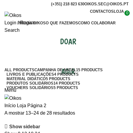
(+351) 218 823 630
OIKOS.SEC@OIKOS.PT
CONTACTOS
LOJA
0
Login / Register
INÍCIO
A OIKOS
O QUE FAZEMOS
COMO COLABORAR
Search
DOAR
Loja
Categories
AGIR
ALL
PRODUCTS
CAMPANHA DE NATAL
15 PRODUCTS
LIVROS E PUBLICAÇÕES
4 PRODUCTS
MATERIAL DIDÁTICO
5 PRODUCTS
PRODUTOS SOLIDÁRIOS
14 PRODUCTS
VOUCHERS SOLIDÁRIOS
5 PRODUCTS
Menu
Início
Loja
Página 2
A mostrar 13–24 de 28 resultados
Show sidebar