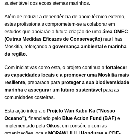
sustentável dos ecossistemas marinhos.
Além de reduzir a dependência de apoio técnico externo,
estes profissionais comprometem-se a colaborar em
estudos que apoiarão a futura criação de uma
área OMEC
(Outras Medidas Eficazes de Conservação)
nas Ilhas
Moskitia, reforçando a
governança ambiental e marinha
da região
.
Com iniciativas como esta, o projeto continua a
fortalecer
as capacidades locais e a promover uma Moskitia mais
resiliente
, preparada para
proteger a sua biodiversidade
marinha
e
assegurar um futuro sustentável
para as
comunidades costeiras.
Esta ação integra o
Projeto Wan Kabu Ka (“Nosso
Oceano”)
, financiado pelo
Blue Action Fund
(BAF)
e
implementado pela
Oikos
, em consórcio com as
organizações locais
MOPAWI
,
ILILI Honduras
e
CDE-