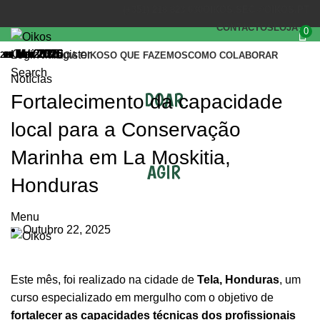
(+351) 218 823 630
OIKOS.SEC@OIKOS.PT
CONTACTOS
LOJA
0
Out 2025
Mar 2026
Jul 2026
Jul 2026
Mai 2026
Mai 2026
Mai 2026
Abr 2026
Mar 2026
Mar 2026
Mar 2026
Mar 2026
Jan 2026
Login / Register
22
24
07
13
07
05
30
30
11
09
09
03
14
INÍCIO
A OIKOS
O QUE FAZEMOS
COMO COLABORAR
Search
Notícias
DOAR
Fortalecimento da capacidade
local para a Conservação
Marinha em La Moskitia,
AGIR
Honduras
Menu
Outubro 22, 2025
Este mês, foi realizado na cidade de
Tela, Honduras
, um
curso especializado em mergulho com o objetivo de
fortalecer as capacidades técnicas dos profissionais