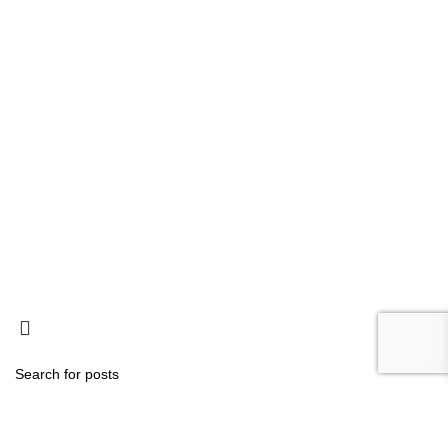
Ligações
Consignação de IRS
Loja
Tornar-se Associado
Trabalhe Connosco
Política de Privacidade
Termos e Condições
Livro de reclamações
Política de Cookies
Contactos
Search
Start typing to see posts you are looking for.