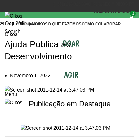
(+351) 218 823 630
OIKOS.SEC@OIKOS.PT
CONTACTOS
LOJA
0
Dez 2011
Login / Register
29
INÍCIO
A OIKOS
O QUE FAZEMOS
COMO COLABORAR
Search
Oikos
DOAR
Ajuda Pública ao
Desenvolvimento
AGIR
Novembro 1, 2022
Menu
Publicação em Destaque