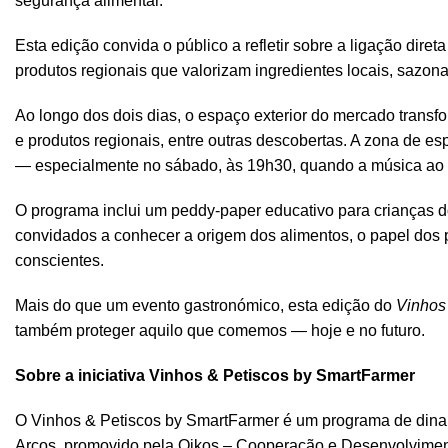
segurança alimentar.
Esta edição convida o público a refletir sobre a ligação dire
produtos regionais que valorizam ingredientes locais, sazona
Ao longo dos dois dias, o espaço exterior do mercado trans
e produtos regionais, entre outras descobertas. A zona de e
— especialmente no sábado, às 19h30, quando a música ao v
O programa inclui um peddy-paper educativo para crianças d
convidados a conhecer a origem dos alimentos, o papel dos 
conscientes.
Mais do que um evento gastronómico, esta edição do
Vinhos
também proteger aquilo que comemos — hoje e no futuro.
Sobre a iniciativa Vinhos & Petiscos by SmartFarmer
O Vinhos & Petiscos by SmartFarmer é um programa de dinam
Arcos, promovido pela Oikos – Cooperação e Desenvolviment