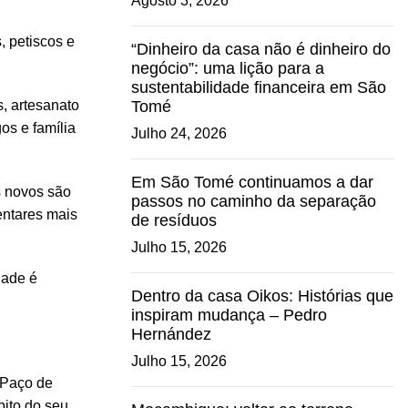
Agosto 3, 2026
, petiscos e
“Dinheiro da casa não é dinheiro do
negócio”: uma lição para a
sustentabilidade financeira em São
, artesanato
Tomé
os e família
Julho 24, 2026
Em São Tomé continuamos a dar
s novos são
passos no caminho da separação
entares mais
de resíduos
Julho 15, 2026
dade é
Dentro da casa Oikos: Histórias que
inspiram mudança – Pedro
Hernández
Julho 15, 2026
 Paço de
bito do seu