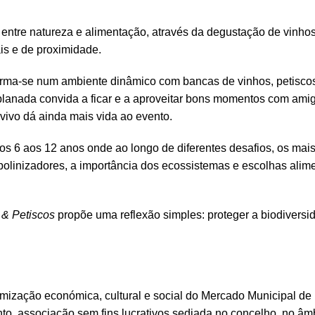
ta entre natureza e alimentação, através da degustação de vinhos
is e de proximidade.
forma-se num ambiente dinâmico com bancas de vinhos, petiscos
splanada convida a ficar e a aproveitar bons momentos com amig
ivo dá ainda mais vida ao evento.
os 6 aos 12 anos onde ao longo de diferentes desafios, os mai
polinizadores, a importância dos ecossistemas e escolhas alim
 & Petiscos
propõe uma reflexão simples: proteger a biodiversi
ização económica, cultural e social do Mercado Municipal de
o, associação sem fins lucrativos sediada no concelho, no âm