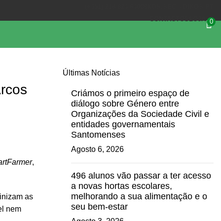
(+351) 218 823 630
OIKOS.SEC@OIKOS.PT
CONTACTOS
LOJA
0
Últimas Notícias
Arcos
Criámos o primeiro espaço de
diálogo sobre Género entre
Organizações da Sociedade Civil e
entidades governamentais
Santomenses
Agosto 6, 2026
artFarmer
,
496 alunos vão passar a ter acesso
a novas hortas escolares,
melhorando a sua alimentação e o
linizam as
seu bem-estar
el nem