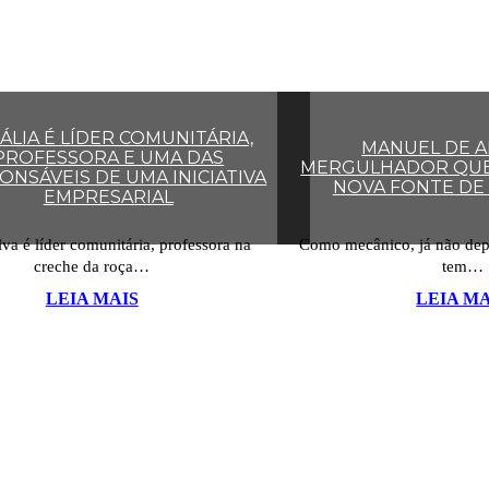
ÁLIA É LÍDER COMUNITÁRIA,
MANUEL DE A
PROFESSORA E UMA DAS
MERGULHADOR QUE
ONSÁVEIS DE UMA INICIATIVA
NOVA FONTE DE
EMPRESARIAL
lva é líder comunitária, professora na
Como mecânico, já não dep
creche da roça…
tem…
LEIA MAIS
LEIA MA
MAIS TESTEMUNHOS