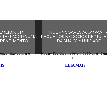
LMEIDA, UM
NOEMY SOARES ACOMPANH
 TEM AGORA UMA
PEQUENOS NEGÓCIOS DE MULH
 RENDIMENTO.
DA SUA COMUNIDADE
ende tanto do mar e
Noemy Soares, uma jovem de 30 anos, é u
das…
IS
LEIA MAIS