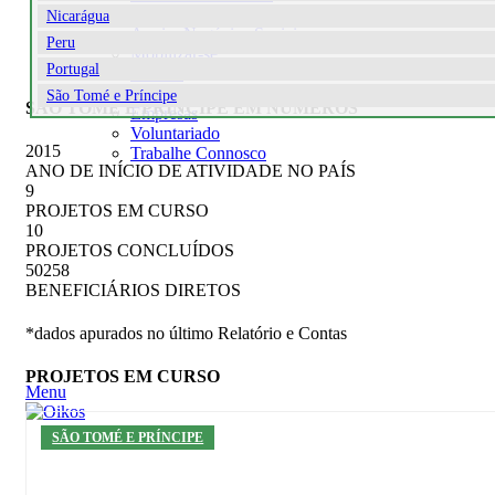
Comprar na Loja
Nicarágua
Apoiar Negócios Sociais
Peru
Mobilizar-se
Portugal
Escolas
Emergências Humanitárias
São Tomé e Príncipe
SÃO TOMÉ E PRÍNCIPE EM NÚMEROS
Empresas
Voluntariado
2015
Trabalhe Connosco
ANO DE INÍCIO DE ATIVIDADE NO PAÍS
9
PROJETOS EM CURSO
10
PROJETOS CONCLUÍDOS
50258
BENEFICIÁRIOS DIRETOS
*dados apurados no último Relatório e Contas
PROJETOS EM CURSO
Menu
SÃO TOMÉ E PRÍNCIPE