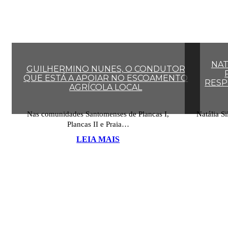
NAT
GUILHERMINO NUNES, O CONDUTOR
QUE ESTÁ A APOIAR NO ESCOAMENTO
RESP
AGRÍCOLA LOCAL
Nas comunidades Santomenses de Plancas I,
Natália Si
Plancas II e Praia…
LEIA MAIS