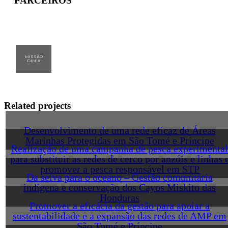
PARCEIROS
MISSÃO
DIMIX
Related projects
Desenvolvimento de uma rede eficaz de Áreas
Marinhas Protegidas em São Tomé e Príncipe
Realização de uma campanha de pesca experimental
para substituir as redes de cerco por anzóis e linhas 
promover a pesca responsável em STP
Da selva para o oceano – Gestão comunitária
indígena e conservação dos Cayos Miskito das
Honduras
Promover a eficácia da gestão para apoiar a
sustentabilidade e a expansão das redes de AMP em
São Tomé e Príncipe