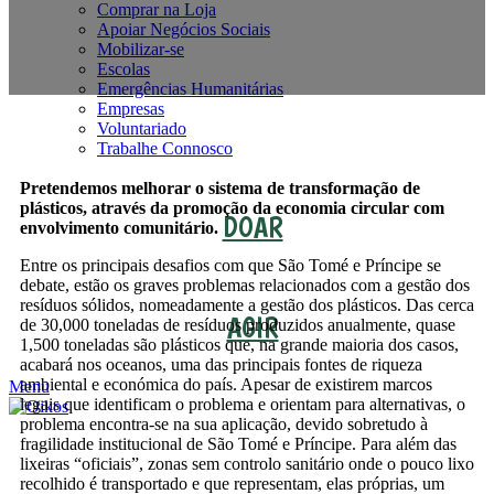
Comprar na Loja
Apoiar Negócios Sociais
Mobilizar-se
Escolas
Emergências Humanitárias
Empresas
Voluntariado
Trabalhe Connosco
Pretendemos melhorar o sistema de transformação de
plásticos, através da promoção da economia circular com
DOAR
envolvimento comunitário.
Entre os principais desafios com que São Tomé e Príncipe se
debate, estão os graves problemas relacionados com a gestão dos
resíduos sólidos, nomeadamente a gestão dos plásticos. Das cerca
AGIR
de 30,000 toneladas de resíduos produzidos anualmente, quase
1,500 toneladas são plásticos que, na grande maioria dos casos,
acabará nos oceanos, uma das principais fontes de riqueza
ambiental e económica do país. Apesar de existirem marcos
Menu
legais que identificam o problema e orientam para alternativas, o
problema encontra-se na sua aplicação, devido sobretudo à
fragilidade institucional de São Tomé e Príncipe. Para além das
lixeiras “oficiais”, zonas sem controlo sanitário onde o pouco lixo
recolhido é transportado e que representam, elas próprias, um