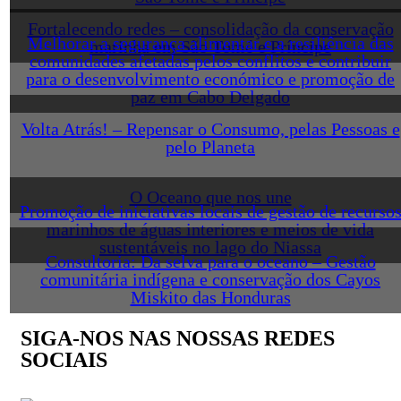
Fortalecendo redes – consolidação da conservação
Melhorar a segurança alimentar e a resiliência das
marinha em São Tomé e Príncipe
comunidades afetadas pelos conflitos e contribuir
para o desenvolvimento económico e promoção de
paz em Cabo Delgado
Volta Atrás! – Repensar o Consumo, pelas Pessoas e
pelo Planeta
O Oceano que nos une
Promoção de iniciativas locais de gestão de recurso
marinhos de águas interiores e meios de vida
sustentáveis no lago do Niassa
Consultoria: Da selva para o oceano – Gestão
comunitária indígena e conservação dos Cayos
Miskito das Honduras
SIGA-NOS NAS NOSSAS REDES
SOCIAIS