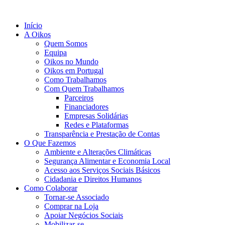
Início
A Oikos
Quem Somos
Equipa
Oikos no Mundo
Oikos em Portugal
Como Trabalhamos
Com Quem Trabalhamos
Parceiros
Financiadores
Empresas Solidárias
Redes e Plataformas
Transparência e Prestação de Contas
O Que Fazemos
Ambiente e Alterações Climáticas
Segurança Alimentar e Economia Local
Acesso aos Serviços Sociais Básicos
Cidadania e Direitos Humanos
Como Colaborar
Tornar-se Associado
Comprar na Loja
Apoiar Negócios Sociais
Mobilizar-se