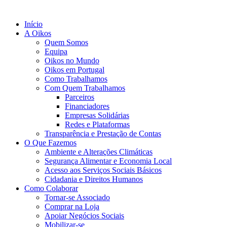
Início
A Oikos
Quem Somos
Equipa
Oikos no Mundo
Oikos em Portugal
Como Trabalhamos
Com Quem Trabalhamos
Parceiros
Financiadores
Empresas Solidárias
Redes e Plataformas
Transparência e Prestação de Contas
O Que Fazemos
Ambiente e Alterações Climáticas
Segurança Alimentar e Economia Local
Acesso aos Serviços Sociais Básicos
Cidadania e Direitos Humanos
Como Colaborar
Tornar-se Associado
Comprar na Loja
Apoiar Negócios Sociais
Mobilizar-se