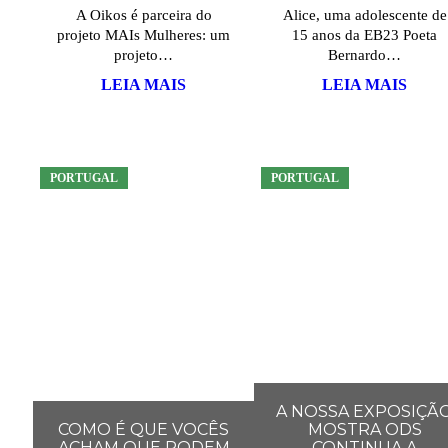
A Oikos é parceira do
Alice, uma adolescente de
projeto MAIs Mulheres: um
15 anos da EB23 Poeta
projeto…
Bernardo…
LEIA MAIS
LEIA MAIS
PORTUGAL
PORTUGAL
A NOSSA EXPOSIÇÃ
COMO É QUE VOCÊS
MOSTRA ODS
ACHAM QUE PODEM
CONTINUA A