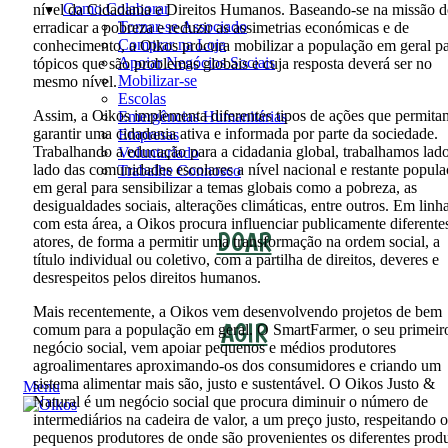
Como Colaborar
nível da Cidadania e Direitos Humanos. Baseando-se na missão d
Tornar-se Associado
erradicar a pobreza e reduzir as assimetrias económicas e de
Comprar na Loja
conhecimento, a Oikos procura mobilizar a população em geral p
Apoiar Negócios Sociais
tópicos que são problemas globais e cuja resposta deverá ser no
Mobilizar-se
mesmo nível.
Escolas
Assim, a Oikos implementa diferentes tipos de ações que permita
Emergências Humanitárias
garantir uma cidadania ativa e informada por parte da sociedade.
Empresas
Trabalhando a educação para a cidadania global, trabalhamos lad
Voluntariado
lado das comunidades escolares a nível nacional e restante popul
Trabalhe Connosco
em geral para sensibilizar a temas globais como a pobreza, as
desigualdades sociais, alterações climáticas, entre outros. Em linh
com esta área, a Oikos procura influenciar publicamente diferente
DOAR
atores, de forma a permitir uma transformação na ordem social, a
título individual ou coletivo, com a partilha de direitos, deveres e
desrespeitos pelos direitos humanos.
Mais recentemente, a Oikos vem desenvolvendo projetos de bem
AGIR
comum para a população em geral. O SmartFarmer, o seu primeir
negócio social, vem apoiar pequenos e médios produtores
agroalimentares aproximando-os dos consumidores e criando um
sistema alimentar mais são, justo e sustentável. O Oikos Justo &
Menu
Natural é um negócio social que procura diminuir o número de
intermediários na cadeira de valor, a um preço justo, respeitando o
pequenos produtores de onde são provenientes os diferentes produ