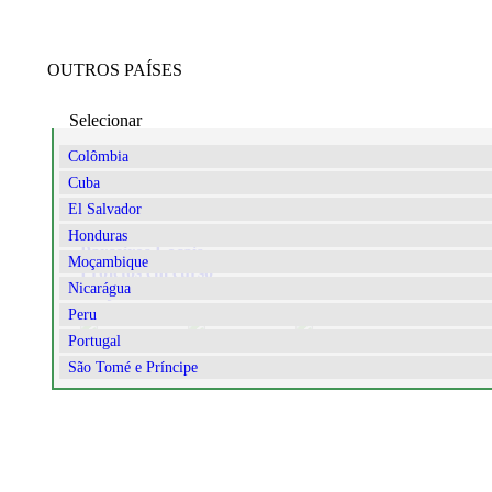
OUTROS PAÍSES
Selecionar
Colômbia
Cuba
El Salvador
PORTUGAL
No país desde:
1988
Honduras
Parceiros Locais
Moçambique
Projetos em curso
Nicarágua
Projetos concluídos
Peru
Portugal
São Tomé e Príncipe