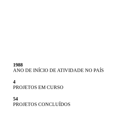
PORTUGAL EM
NÚMEROS
1988
ANO DE INÍCIO DE ATIVIDADE NO PAÍS
4
PROJETOS EM CURSO
54
PROJETOS CONCLUÍDOS
*dados apurados no último Relatório e Contas