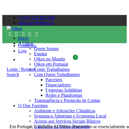
(+351) 218 823 630
oikos.sec@oikos.pt
Início
A Oikos
Contactos
Quem Somos
Loja
Equipa
0
Oikos no Mundo
Oikos em Portugal
Login / Register
Como Trabalhamos
Search
Com Quem Trabalhamos
Parceiros
Financiadores
PORTUGAL
Empresas Solidárias
Redes e Plataformas
Transparência e Prestação de Contas
O Que Fazemos
Ambiente e Alterações Climáticas
Segurança Alimentar e Economia Local
Acesso aos Serviços Sociais Básicos
Cidadania e Direitos Humanos
Em Portugal, o trabalho da Oikos desenvolve-se essencialmente a