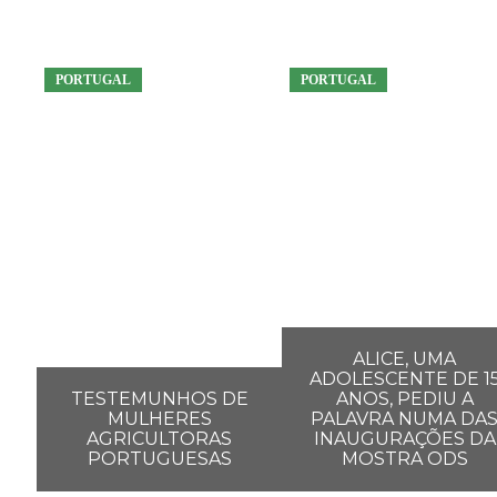
PORTUGAL
PORTUGAL
ALICE, UMA
ADOLESCENTE DE 1
TESTEMUNHOS DE
ANOS, PEDIU A
MULHERES
PALAVRA NUMA DA
AGRICULTORAS
INAUGURAÇÕES DA
PORTUGUESAS
MOSTRA ODS