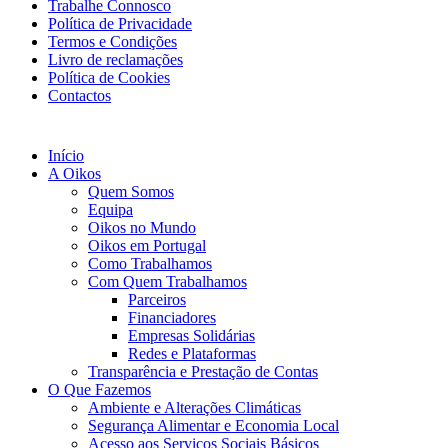
Trabalhe Connosco
Política de Privacidade
Termos e Condições
Livro de reclamações
Política de Cookies
Contactos
Início
A Oikos
Quem Somos
Equipa
Oikos no Mundo
Oikos em Portugal
Como Trabalhamos
Com Quem Trabalhamos
Parceiros
Financiadores
Empresas Solidárias
Redes e Plataformas
Transparência e Prestação de Contas
O Que Fazemos
Ambiente e Alterações Climáticas
Segurança Alimentar e Economia Local
Acesso aos Serviços Sociais Básicos