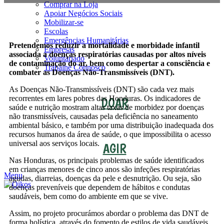
Comprar na Loja
Apoiar Negócios Sociais
Mobilizar-se
Escolas
Emergências Humanitárias
Pretendemos reduzir a mortalidade e morbidade infantil
Empresas
associada a doenças respiratórias causadas por altos níveis
Voluntariado
de contaminação do ar, bem como despertar a consciência e
Trabalhe Connosco
combater as Doenças Não-Transmissíveis (DNT).
As Doenças Não-Transmissíveis (DNT) são cada vez mais
recorrentes em lares pobres das Honduras. Os indicadores de
DOAR
saúde e nutrição mostram altas taxas de morbidez por doenças
não transmissíveis, causadas pela deficiência no saneamento
ambiental básico, e também por uma distribuição inadequada dos
recursos humanos da área de saúde, o que impossibilita o acesso
universal aos serviços locais.
AGIR
Nas Honduras, os principais problemas de saúde identificados
em crianças menores de cinco anos são infeções respiratórias
Menu
agudas, diarreias, doenças da pele e desnutrição. Ou seja, são
doenças preveníveis que dependem de hábitos e condutas
saudáveis, bem como do ambiente em que se vive.
Assim, no projeto procurámos abordar o problema das DNT de
forma holística, através do fomento de estilos de vida saudáveis,