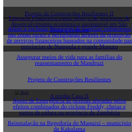
Projeto de Construções Resilientes II
Literacia Financeira como reforço de processos de
desenvolvimento económico sustentável em São
Apoio à inclusão financeira de famílias vulneráveis
Tomé e Príncipe
nas zonas rurais e periurbanas através da promoção
de serviços financeiros baseados na comunidade nas
províncias de Nampula e grande Maputo
Assegurar meios de vida para as famílias do
reassentamento de Mandruzi
Projeto de Construções Resilientes
A minha Casa II
Apoio de Emergência às pessoas afetadas pelos
efeitos combinados do ciclone Freddy, cheias e
surtos de cólera na província da Zambézia
Reinstalação na Regedoría do Muquixi – município
de Kakulama