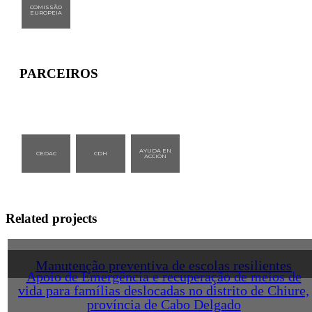
COMISSÃO
EUROPEIA
PARCEIROS
AYUDA EN
CEDAC
CDH
ACCIÓN
Related projects
Manutenção preventiva de escolas resilientes
Apoio de Emergência e recuperação de meios de
vida para famílias deslocadas no distrito de Chiure,
província de Cabo Delgado