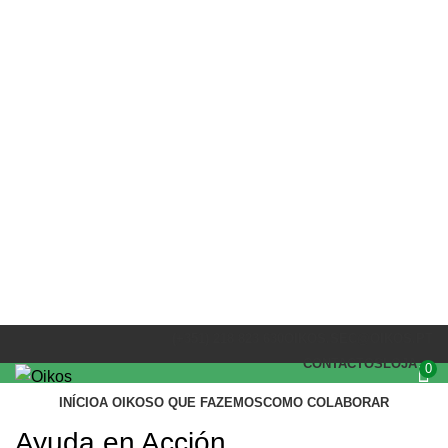
PARCEIROS
(+351) 218 823 630
OIKOS.SEC@OIKOS.PT
CONTACTOS
LOJA
0
INÍCIO
A OIKOS
O QUE FAZEMOS
COMO COLABORAR
Login / Register
Ayuda en Acción