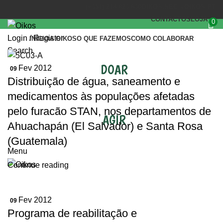
(+351) 218 823 630
OIKOS.SEC@OIKOS.PT
CONTACTOS
LOJA
0
Login / Register
INÍCIO
A OIKOS
O QUE FAZEMOS
COMO COLABORAR
Search
DOAR
Fev 2012
09
Distribuição de água, saneamento e
medicamentos às populações afetadas
pelo furacão STAN, nos departamentos de
AGIR
Ahuachapán (El Salvador) e Santa Rosa
(Guatemala)
Menu
Continue reading
Fev 2012
09
Programa de reabilitação e