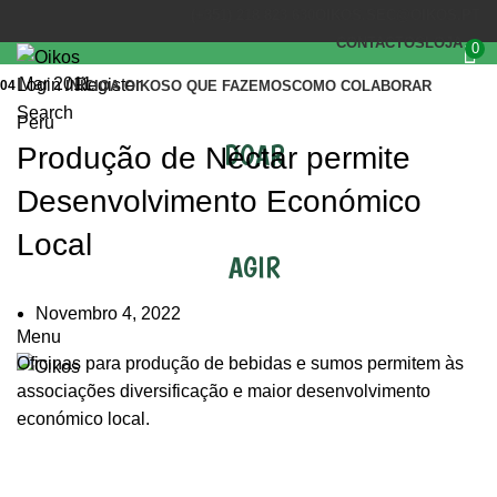
(+351) 218 823 630
OIKOS.SEC@OIKOS.PT
CONTACTOS
LOJA
0
Mar 2011
Login / Register
04
INÍCIO
A OIKOS
O QUE FAZEMOS
COMO COLABORAR
Search
Peru
DOAR
Produção de Néctar permite
Desenvolvimento Económico
Local
AGIR
Novembro 4, 2022
Menu
Oficinas para produção de bebidas e sumos permitem às
associações diversificação e maior desenvolvimento
económico local.