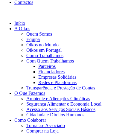
Contactos
Início
A Oikos
Quem Somos
Equipa
Oikos no Mundo
Oikos em Portugal
Como Trabalhamos
Com Quem Trabalhamos
Parceiros
Financiadores
Empresas Solidárias
Redes e Plataformas
Transparência e Prestação de Contas
O Que Fazemos
Ambiente e Alterações Climáticas
Segurança Alimentar e Economia Local
Acesso aos Serviços Sociais Básicos
Cidadania e Direitos Humanos
Como Colaborar
Tornar-se Associado
Comprar na Loja