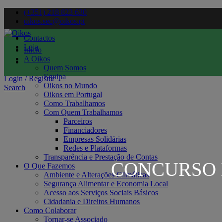
(+351) 218 823 630
oikos.sec@oikos.pt
Contactos
Loja
Início
A Oikos
Quem Somos
Equipa
Login / Register
Oikos no Mundo
Search
Oikos em Portugal
Como Trabalhamos
Com Quem Trabalhamos
Parceiros
Financiadores
Empresas Solidárias
Redes e Plataformas
Transparência e Prestação de Contas
CONCURSO 
O Que Fazemos
Ambiente e Alterações Climáticas
Segurança Alimentar e Economia Local
Acesso aos Serviços Sociais Básicos
Cidadania e Direitos Humanos
Como Colaborar
Tornar-se Associado