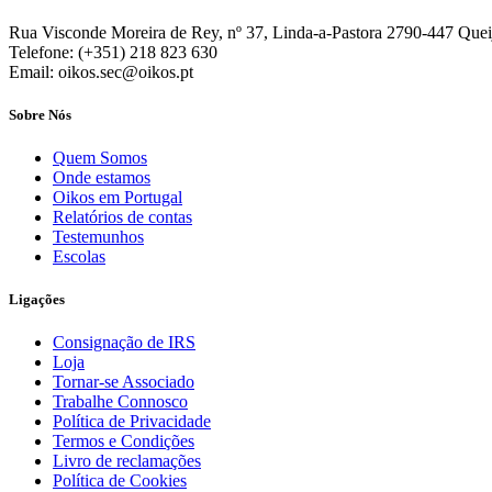
Rua Visconde Moreira de Rey, nº 37, Linda-a-Pastora 2790-447 Quei
Telefone: (+351) 218 823 630
Email: oikos.sec@oikos.pt
Sobre Nós
Quem Somos
Onde estamos
Oikos em Portugal
Relatórios de contas
Testemunhos
Escolas
Ligações
Consignação de IRS
Loja
Tornar-se Associado
Trabalhe Connosco
Política de Privacidade
Termos e Condições
Livro de reclamações
Política de Cookies