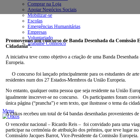
Comprar na Loja
Apoiar Negócios Sociais
Mobilizar-se
Escolas
Emergências Humanitárias
Empresas
Voluntariado
Promovemos um concurso de Banda Desenhada da Comissão Eur
Trabalhe Connosco
Cidadania”.
A iniciativa teve como objetivo a criação de uma Banda Desenhada 
Europeia.
O concurso foi lançado principalmente para os estudantes de arte e
residentes num dos 27 Estados-Membros da União Europeia.
No entanto, qualquer outra pessoa que seja residente na União Europ
igualmente inscrever-se no concurso. Os participantes foram conv
única página (“prancha”) e sem texto, que ilustrasse o tema da cida
Menu
A Oikos recebeu um total de 64 bandas desenhadas provenientes de 
O vencedor nacional – Ricardo Reis – foi convidado para uma viage
participar na cerimónia de atribuição dos prémios, que teve lugar no 
Comissário Jacques Barrot, Vice-Presidente da Comissão Europeia.