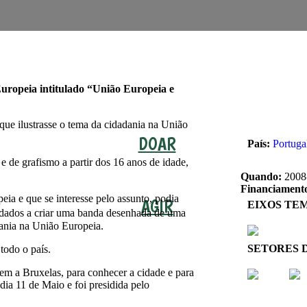
opeia intitulado “União Europeia e
que ilustrasse o tema da cidadania na União
DOAR
País:
Portuga
 de grafismo a partir dos 16 anos de idade,
Quando:
2008
Financiament
eia e que se interesse pelo assunto, podia
AGIR
EIXOS TE
idados a criar uma banda desenhada de uma
dania na União Europeia.
SETORES 
todo o país.
m a Bruxelas, para conhecer a cidade e para
dia 11 de Maio e foi presidida pelo