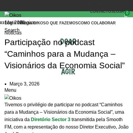
(+351) 218 823 630
OIKOS.SEC@OIKOS.PT
CONTACTOS
LOJA
0
Mar 2026
Login / Register
03
INÍCIO
A OIKOS
O QUE FAZEMOS
COMO COLABORAR
Search
Notícias
DOAR
Participação no podcast
“Caminhos para a Mudança –
Visionários da Economia Social”
AGIR
Março 3, 2026
Menu
Tivemos o privilégio de participar no podcast “Caminhos
para a Mudança – Visionários da Economia Social”, uma
iniciativa da
Diretório Sector 3
transmitida pela Smooth
FM, com a representação do nosso Diretor Executivo, João