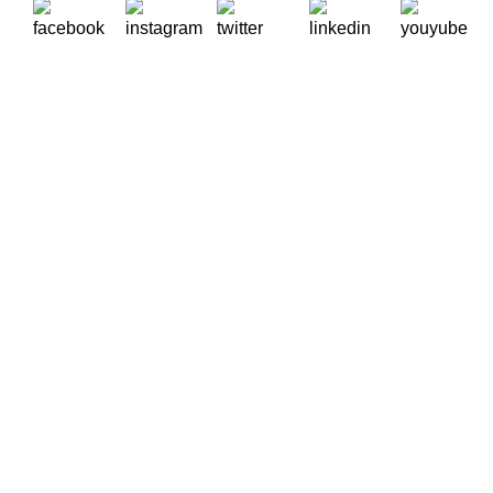
A Oikos – Cooperação e Desenvolvimento é uma Organização
Não Governamental para o Desenvolvimento portuguesa,
voltada para o Mundo.
Contactos
Rua Visconde Moreira de Rey, nº 37, Linda-a-Pastora
2790-447 Queijas
Telefone: (+351) 218 823 630