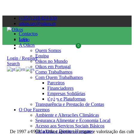
(+351) 218 823 630
oikos.sec@oikos.pt
Contactos
Loja
Início
A Oikos
0
Quem Somos
Equipa
Login / Register
Oikos no Mundo
Search
Oikos em Portugal
Como Trabalhamos
Com Quem Trabalhamos
Parceiros
Financiadores
Empresas Solidárias
ARGENTINA
Redes e Plataformas
Transparência e Prestação de Contas
O Que Fazemos
Ambiente e Alterações Climáticas
Segurança Alimentar e Economia Local
Acesso aos Serviços Sociais Básicos
Cidadania e Direitos Humanos
De 1997 a 1998, a Oikos apoiou no resgate e valorização das cult