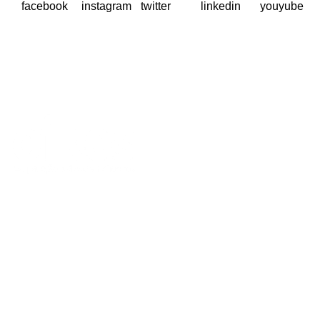
A Oikos – Cooperação e Desenvolvimento é uma Organização
Não Governamental para o Desenvolvimento portuguesa,
voltada para o Mundo.
Contactos
Rua Visconde Moreira de Rey, nº 37, Linda-a-Pastora