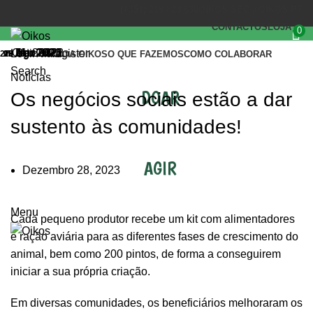
(+351) 218 823 630
OIKOS.SEC@OIKOS.PT
CONTACTOS
LOJA
0
Out 2022
Jan 2023
Dez 2022
Ago 2021
Abr 2021
Mar 2021
Login / Register
27
05
15
16
28
12
INÍCIO
A OIKOS
O QUE FAZEMOS
COMO COLABORAR
Search
Notícias
DOAR
Os negócios sociais estão a dar
sustento às comunidades!
AGIR
Dezembro 28, 2023
Menu
Cada pequeno produtor recebe um kit com alimentadores
e ração aviária para as diferentes fases de crescimento do
animal, bem como 200 pintos, de forma a conseguirem
iniciar a sua própria criação.
Em diversas comunidades, os beneficiários melhoraram os