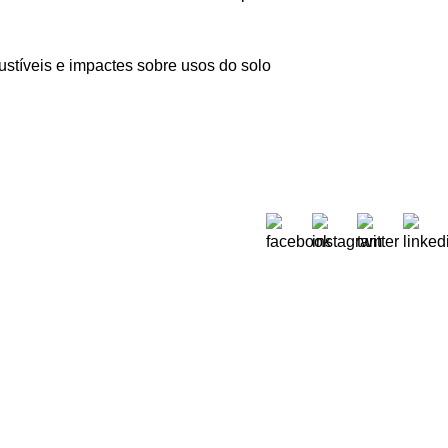
stíveis e impactes sobre usos do solo
Sobre Nós
 Moreira de Rey, nº 37,
Quem Somos