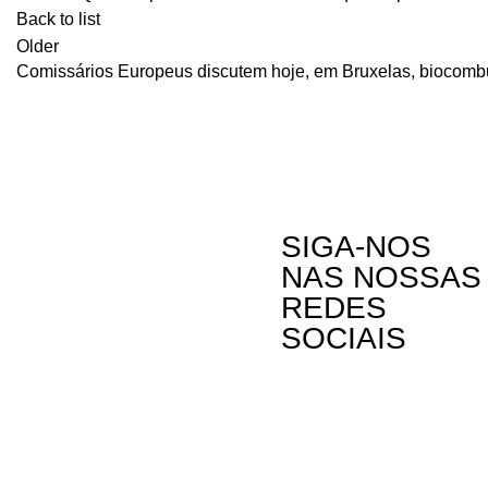
Back to list
Older
Comissários Europeus discutem hoje, em Bruxelas, biocombu
SIGA-NOS
NAS NOSSAS
REDES
SOCIAIS
Contactos
A Oikos – Cooperação e Desenvolvimento é
Rua Visconde