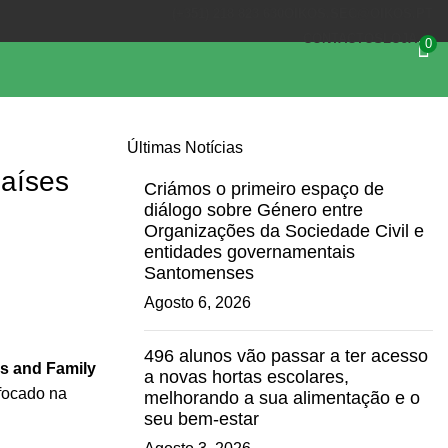
(+351) 218 823 630
OIKOS.SEC@OIKOS.PT
CONTACTOS
LOJA
0
Últimas Notícias
países
Criámos o primeiro espaço de
diálogo sobre Género entre
Organizações da Sociedade Civil e
entidades governamentais
Santomenses
Agosto 6, 2026
496 alunos vão passar a ter acesso
s and Family
a novas hortas escolares,
focado na
melhorando a sua alimentação e o
seu bem-estar