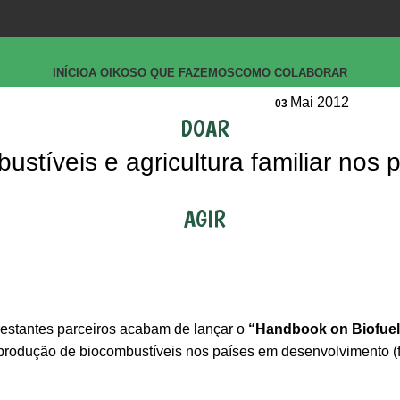
INÍCIO
A OIKOS
O QUE FAZEMOS
COMO COLABORAR
Mai 2012
03
DOAR
stíveis e agricultura familiar nos 
AGIR
restantes parceiros acabam de lançar o
“Handbook on Biofuel
produção de biocombustíveis nos países em desenvolvimento (