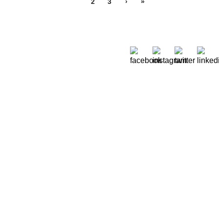
1
2
3
›
»
Sobre Nós
 Moreira de Rey, nº 37,
Quem Somos
ora 2790-447 Queijas
Onde estamos
51) 218 823 630
Oikos em Portugal
.sec@oikos.pt
Relatórios de contas
Testemunhos
Escolas