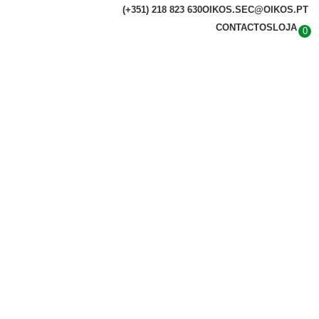
(+351) 218 823 630
OIKOS.SEC@OIKOS.PT
CONTACTOS
LOJA
0