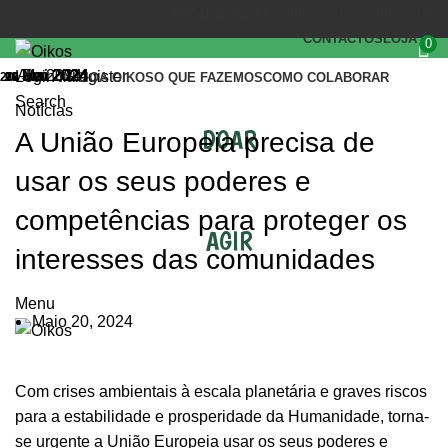
(+351) 218 823 630
OIKOS.SEC@OIKOS.PT
CONTACTOS
LOJA
0
Abr 2024
Jun 2024
Mai 2024
Mai 2024
Mai 2024
Fev 2024
Login / Register
20
04
29
29
27
12
INÍCIO
A OIKOS
O QUE FAZEMOS
COMO COLABORAR
Search
Notícias
DOAR
A União Europeia precisa de
usar os seus poderes e
competências para proteger os
AGIR
interesses das comunidades
Menu
Maio 20, 2024
Com crises ambientais à escala planetária e graves riscos
para a estabilidade e prosperidade da Humanidade, torna-
se urgente a União Europeia usar os seus poderes e