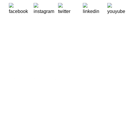
A Oikos – Cooperação e Desenvolvimento é uma Organização
Não Governamental para o Desenvolvimento portuguesa,
voltada para o Mundo.
Contactos