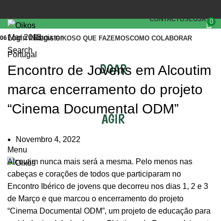
(+351) 218 823 630
OIKOS.SEC@OIKOS.PT
CONTACTOS
LOJA
0
Mar 2013
Login / Register
06
INÍCIO
A OIKOS
O QUE FAZEMOS
COMO COLABORAR
Search
Portugal
DOAR
Encontro de Jovens em Alcoutim
marca encerramento do projeto
“Cinema Documental ODM”
AGIR
Novembro 4, 2022
Menu
Alcoutim nunca mais será a mesma. Pelo menos nas
cabeças e corações de todos que participaram no
Encontro Ibérico de jovens que decorreu nos dias 1, 2 e 3
de Março e que marcou o encerramento do projeto
“Cinema Documental ODM”, um projeto de educação para