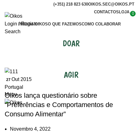
(+351) 218 823 630
OIKOS.SEC@OIKOS.PT
CONTACTOS
LOJA
0
Login / Register
INÍCIO
A OIKOS
O QUE FAZEMOS
COMO COLABORAR
Search
DOAR
Países
AGIR
Out 2015
27
Portugal
Menu
Oikos lança questionário sobre
“Preferências e Comportamentos de
Consumo Alimentar”
Novembro 4, 2022