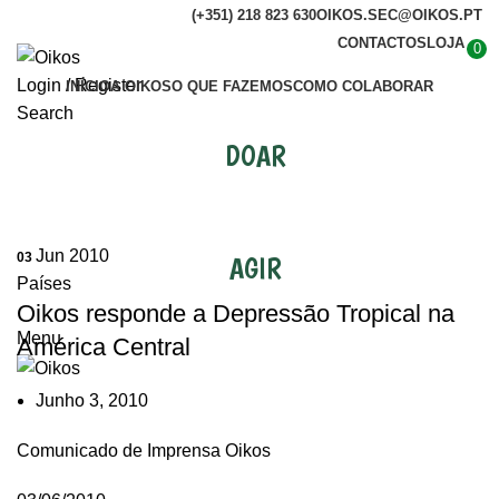
(+351) 218 823 630
OIKOS.SEC@OIKOS.PT
CONTACTOS
LOJA
0
Login / Register
INÍCIO
A OIKOS
O QUE FAZEMOS
COMO COLABORAR
Search
DOAR
Países
Jun 2010
03
AGIR
Países
Oikos responde a Depressão Tropical na
Menu
América Central
Junho 3, 2010
Comunicado de Imprensa Oikos