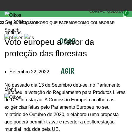
(+351) 218 823 630
OIKOS.SEC@OIKOS.PT
CONTACTOS
LOJA
0
Set 2022
Login / Register
22
INÍCIO
A OIKOS
O QUE FAZEMOS
COMO COLABORAR
Search
Notícias
DOAR
Voto europeu a favor da
proteção das florestas
AGIR
Setembro 22, 2022
No passado dia 13 de Setembro deu-se, no Parlamento
Menu
Europeu, a votação do Regulamento para Produtos Livres
de Desflorestação. A Comissão Europeia acolheu as
exigências feitas pelo Parlamento Europeu no seu
relatório de Outubro de 2020, e elaborou uma proposta
que poderá permitir travar e reverter a desflorestação
mundial induzida pela UE.