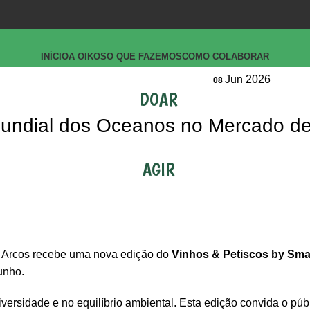
INÍCIO
A OIKOS
O QUE FAZEMOS
COMO COLABORAR
Jun 2026
08
DOAR
 Mundial dos Oceanos no Mercado d
AGIR
 Arcos recebe uma nova edição do
Vinhos & Petiscos by Sma
unho.
rsidade e no equilíbrio ambiental. Esta edição convida o públic