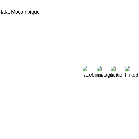
Sofala, Moçambique
Sobre Nós
 Moreira de Rey, nº 37,
Quem Somos