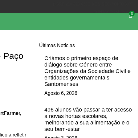
(+351) 218 823 630
OIKOS.SEC@OIKOS.PT
CONTACTOS
LOJA
0
Últimas Notícias
e Paço
Criámos o primeiro espaço de
diálogo sobre Género entre
Organizações da Sociedade Civil e
entidades governamentais
Santomenses
Agosto 6, 2026
496 alunos vão passar a ter acesso
rtFarmer,
a novas hortas escolares,
melhorando a sua alimentação e o
seu bem-estar
o a refletir