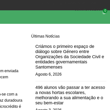
(+351) 218 823 630
OIKOS.SEC@OIKOS.PT
CONTACTOS
LOJA
0
Últimas Notícias
Criámos o primeiro espaço de
diálogo sobre Género entre
Organizações da Sociedade Civil e
entidades governamentais
Santomenses
em enviada
Agosto 6, 2026
recem
496 alunos vão passar a ter acesso
a novas hortas escolares,
m-se com a
melhorando a sua alimentação e o
paz duradoura
seu bem-estar
crocrédito é