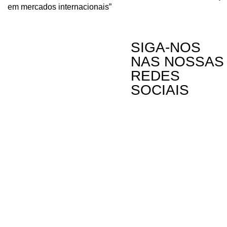
em mercados internacionais”
SIGA-NOS
NAS NOSSAS
REDES
SOCIAIS
Contactos
Rua Visconde
Linda-a-Past
Telefone: (+3
A Oikos – Cooperação e Desenvolvimento é
Email: oikos
uma Organização Não Governamental para o
Desenvolvimento portuguesa, voltada para o
Mundo.