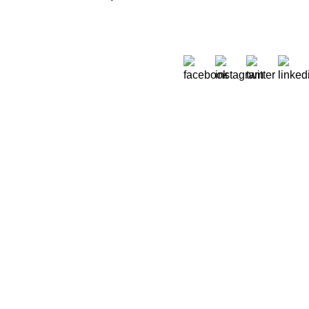
Sobre Nós
 Moreira de Rey, nº 37,
Quem Somos
ora 2790-447 Queijas
Onde estamos
51) 218 823 630
Oikos em Portugal
.sec@oikos.pt
Relatórios de contas
Testemunhos
Escolas