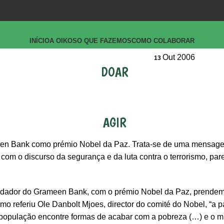
INÍCIO
A OIKOS
O QUE FAZEMOS
COMO COLABORAR
Out 2006
13
DOAR
o
AGIR
en Bank como prémio Nobel da Paz. Trata-se de uma mensag
com o discurso da segurança e da luta contra o terrorismo, pa
ndador do Grameen Bank, com o prémio Nobel da Paz, prende
mo referiu Ole Danbolt Mjoes, director do comité do Nobel, “a 
população encontre formas de acabar com a pobreza (…) e o mi