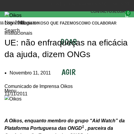
(+351) 218 823 630
OIKOS.SEC@OIKOS.PT
CONTACTOS
LOJA
0
Nov 2011
Login / Register
11
INÍCIO
A OIKOS
O QUE FAZEMOS
COMO COLABORAR
Search
Institucionais
DOAR
UE: não enfraqueças na eficácia
da ajuda, dizem ONGs
AGIR
Novembro 11, 2011
Comunicado de Imprensa Oikos
Menu
11/11/2011
A Oikos, enquanto membro do grupo “Aid Watch” da
1
Plataforma Portuguesa das ONGD
, parceira da