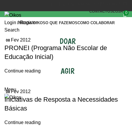
(+351) 218 823 630
OIKOS.SEC@OIKOS.PT
CONTACTOS
LOJA
0
Login / Register
INÍCIO
A OIKOS
O QUE FAZEMOS
COMO COLABORAR
Search
DOAR
Fev 2012
08
PRONEI (Programa Não Escolar de
Educação Inicial)
AGIR
Continue reading
Menu
Fev 2012
08
Iniciativas de Resposta a Necessidades
Básicas
Continue reading