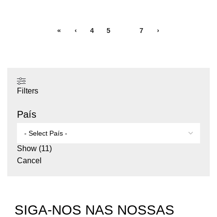
«
‹
4
5
6
7
›
Filters
País
Show
(
11
)
Cancel
SIGA-NOS NAS NOSSAS