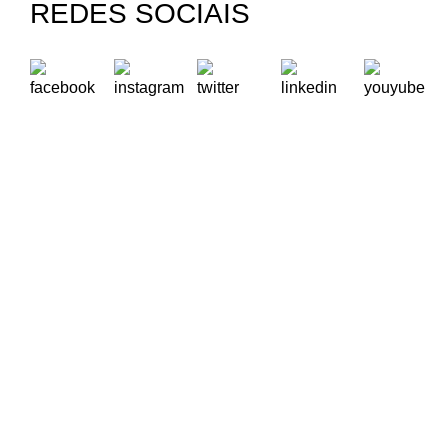
REDES SOCIAIS
A Oikos – Cooperação e Desenvolvimento é uma Organização
Não Governamental para o Desenvolvimento portuguesa,
voltada para o Mundo.
Contactos