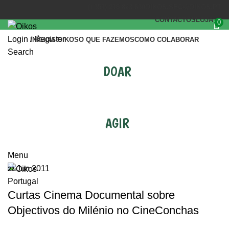
(+351) 218 823 630
OIKOS.SEC@OIKOS.PT
CONTACTOS
LOJA
0
Login / Register
INÍCIO
A OIKOS
O QUE FAZEMOS
COMO COLABORAR
Search
DOAR
AGIR
Tag Archives: Concurso
Menu
Jun 2011
22
Portugal
Curtas Cinema Documental sobre
Objectivos do Milénio no CineConchas