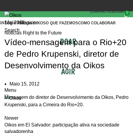
(+351) 218 823 630
OIKOS.SEC@OIKOS.PT
CONTACTOS
LOJA
0
Mai 2012
Login / Register
15
INÍCIO
A OIKOS
O QUE FAZEMOS
COMO COLABORAR
Search
Noticias Right to the Future
DOAR
Vídeo-mensagem para o Rio+20
de Pedro Krupenski, diretor de
Desenvolvimento da Oikos
AGIR
Maio 15, 2012
Menu
Mensagem do diretor de Desenvolvimento da Oikos, Pedro
Krupenski, para a Cimeira do Rio+20.
Newer
Oikos em El Salvador: participação ativa na sociedade
salvadorenha