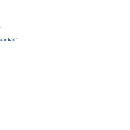
s
uardian”