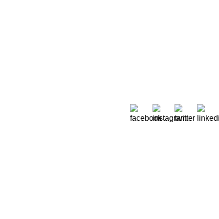
Sobre Nós
 Moreira de Rey, nº 37,
Quem Somos