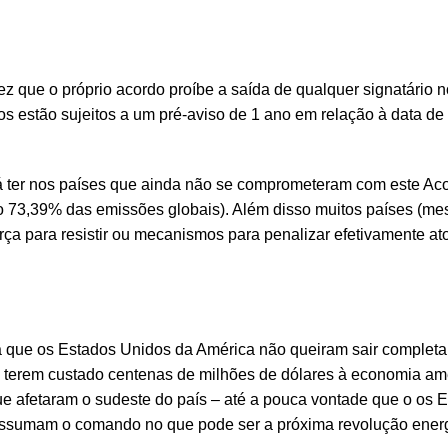
vez que o próprio acordo proíbe a saída de qualquer signatário n
 estão sujeitos a um pré-aviso de 1 ano em relação à data de
rá ter nos países que ainda não se comprometeram com este Aco
o 73,39% das emissões globais). Além disso muitos países (me
rça para resistir ou mecanismos para penalizar efetivamente at
a que os Estados Unidos da América não queiram sair complet
as terem custado centenas de milhões de dólares à economia am
ue afetaram o sudeste do país – até a pouca vontade que o os 
 assumam o comando no que pode ser a próxima revolução ener