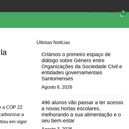
(+351) 218 823 630
OIKOS.SEC@OIKOS.PT
CONTACTOS
LOJA
0
Últimas Notícias
la
Criámos o primeiro espaço de
diálogo sobre Género entre
Organizações da Sociedade Civil e
entidades governamentais
Santomenses
Agosto 6, 2026
496 alunos vão passar a ter acesso
ne a COP 22
a novas hortas escolares,
melhorando a sua alimentação e o
carbonizar a
seu bem-estar
trou em vigor