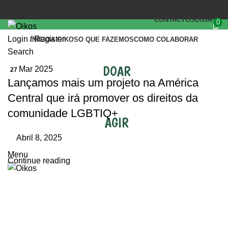
(+351) 218 823 630
OIKOS.SEC@OIKOS.PT
CONTACTOS
LOJA
0
Login / Register
INÍCIO
A OIKOS
O QUE FAZEMOS
COMO COLABORAR
Search
DOAR
Mar 2025
27
Lançamos mais um projeto na América
Central que irá promover os direitos da
comunidade LGBTIQ+
AGIR
Abril 8, 2025
Menu
Continue reading