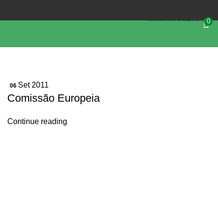
(+351) 218 823 630
OIKOS.SEC@OIKOS.PT
CONTACTOS
LOJA
0
Set 2011
06
Comissão Europeia
Continue reading