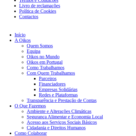
Termos e Condições
Livro de reclamações
Política de Cookies
Contactos
Início
A Oikos
Quem Somos
Equipa
Oikos no Mundo
Oikos em Portugal
Como Trabalhamos
Com Quem Trabalhamos
Parceiros
Financiadores
Empresas Solidárias
Redes e Plataformas
Transparência e Prestação de Contas
O Que Fazemos
Ambiente e Alterações Climáticas
Segurança Alimentar e Economia Local
Acesso aos Serviços Sociais Básicos
Cidadania e Direitos Humanos
Como Colaborar