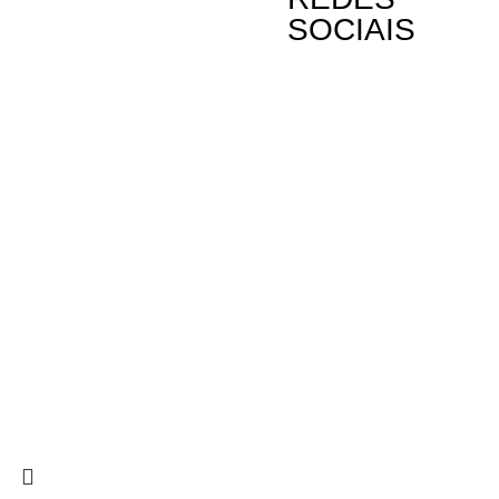
SOCIAIS
Contactos
A Oikos – Cooperação e Desenvolvimento é
Rua Visconde
uma Organização Não Governamental para o
Linda-a-Past
Desenvolvimento portuguesa, voltada para o
Mundo.
Telefone: (+3
Email: oikos