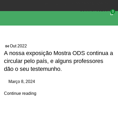
(+351) 218 823 630
OIKOS.SEC@OIKOS.PT
CONTACTOS
LOJA
0
Out 2022
04
A nossa exposição Mostra ODS continua a
circular pelo país, e alguns professores
dão o seu testemunho.
Março 8, 2024
Continue reading