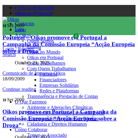
(+351) 218 823 630
oikos.sec@oikos.pt
Contactos
Set 2009
18
Loja
Início
A Oikos
0
Portugal – Oikos promove em Portugal a
Quem Somos
Campanha da Comissão Europeia “Acção Europeia
Equipa
Login / Register
sobre a Droga”
Oikos no Mundo
Search
Oikos em Portugal
Outubro 23, 2023
Como Trabalhamos
Com Quem Trabalhamos
Comunicado de Imprensa Oikos
Parceiros
18/09/2009
Financiadores
Empresas Solidárias
Continue reading
Redes e Plataformas
Transparência e Prestação de Contas
Set 2009
18
O Que Fazemos
Ambiente e Alterações Climáticas
Oikos promove em Portugal a Campanha da
Segurança Alimentar e Economia Local
Comissão Europeia “Acção Europeia sobre a
Acesso aos Serviços Sociais Básicos
Cidadania e Direitos Humanos
Droga”
Como Colaborar
Tornar-se Associado
Outubro 23, 2023