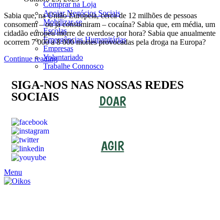
Comprar na Loja
Apoiar Negócios Sociais
Sabia que, na União Europeia, cerca de 12 milhões de pessoas
Mobilizar-se
consomem – ou já consumiram – cocaína? Sabia que, em média, um
Escolas
cidadão europeu morre de overdose por hora? Sabia que anualmente
Emergências Humanitárias
ocorrem 7 000 a 8 000 mortes provocadas pela droga na Europa?
Empresas
Voluntariado
Continue reading
Trabalhe Connosco
SIGA-NOS NAS NOSSAS REDES
SOCIAIS
DOAR
AGIR
Menu