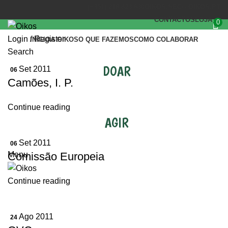
(+351) 218 823 630
OIKOS.SEC@OIKOS.PT
CONTACTOS
LOJA
0
Login / Register
INÍCIO
A OIKOS
O QUE FAZEMOS
COMO COLABORAR
Search
DOAR
Set 2011
06
Camões, I. P.
Continue reading
AGIR
Set 2011
06
Comissão Europeia
Menu
Continue reading
Ago 2011
24